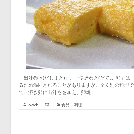
「出汁巻き(だしまき)」、「伊達巻き(だてまき)」
るため混同されることがありますが、全く別の料理で
で、溶き卵に出汁をを加え、卵焼
lowch
食品・調理