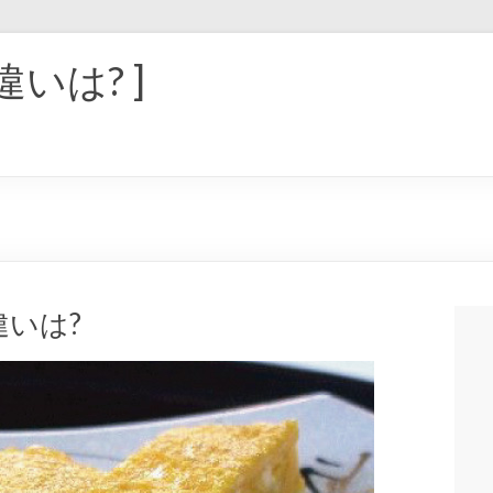
違いは? ]
いは?