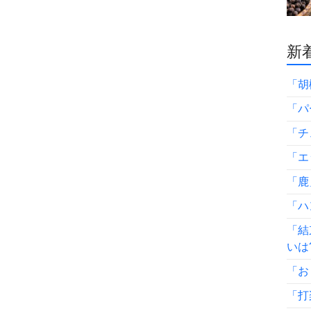
新着
「胡
「パ
「チ
「エ
「鹿
「ハ
「結
いは
「お
「打