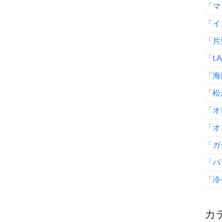
「マ
「イ
「片
「t.
「海
「松
「オ
「オ
「ガ
「パ
「冷
カテ