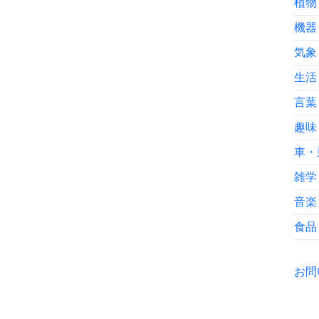
植物
機器
気象
生活
言葉
趣味
車・
雑学
音楽
食品
お問