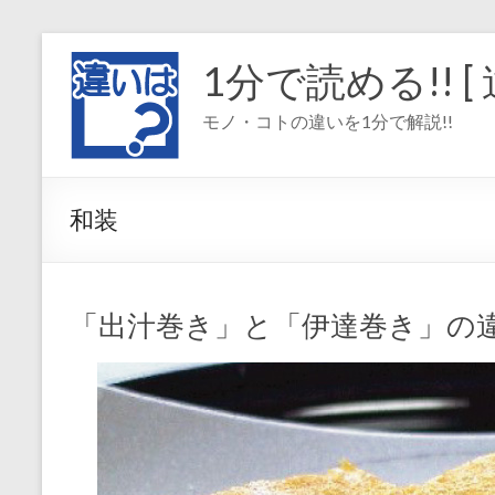
コ
ン
1分で読める!! [ 
テ
ン
モノ・コトの違いを1分で解説!!
ツ
へ
ス
キ
和装
ッ
プ
「出汁巻き」と「伊達巻き」の違