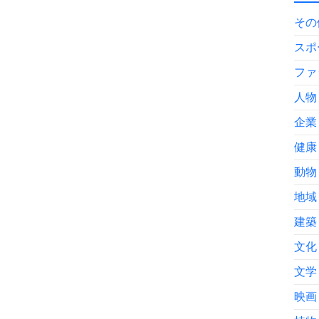
その
スポ
ファ
人物
企業
健康
動物
地域
建築
文化
文学
映画