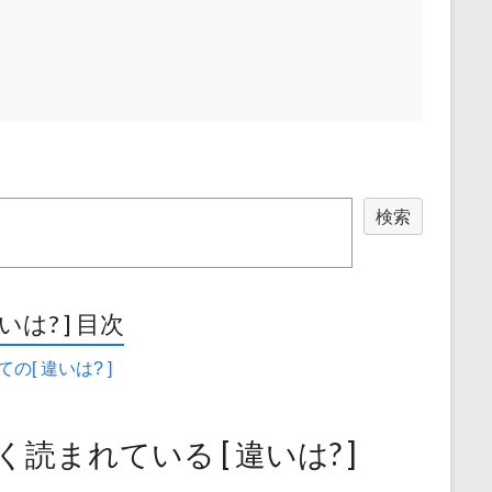
検索
違いは? ] 目次
の[ 違いは? ]
く読まれている [ 違いは? ]