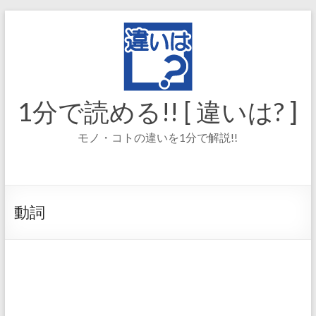
コ
ン
テ
ン
ツ
へ
ス
1分で読める!! [ 違いは? ]
キ
ッ
モノ・コトの違いを1分で解説!!
プ
動詞