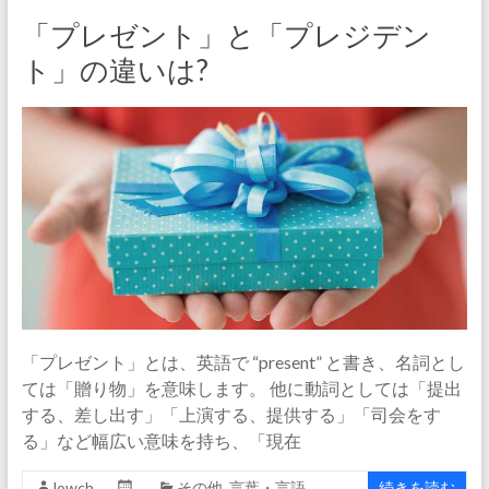
「プレゼント」と「プレジデン
ト」の違いは?
「プレゼント」とは、英語で “present” と書き、名詞とし
ては「贈り物」を意味します。 他に動詞としては「提出
する、差し出す」「上演する、提供する」「司会をす
る」など幅広い意味を持ち、「現在
lowch
その他
,
言葉・言語
続きを読む