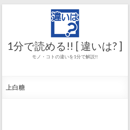
コ
ン
テ
ン
ツ
へ
ス
1分で読める!! [ 違いは? ]
キ
ッ
モノ・コトの違いを1分で解説!!
プ
上白糖