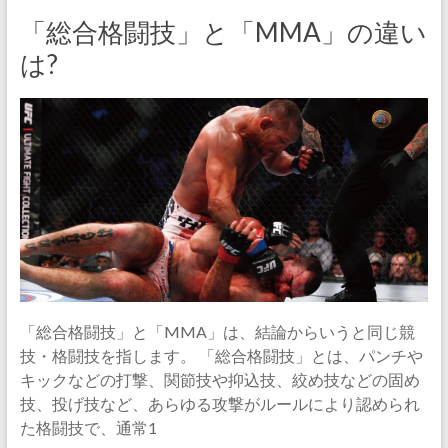
「総合格闘技」と「MMA」の違い
は?
「総合格闘技」と「MMA」は、結論からいうと同じ競
技・格闘技を指します。 「総合格闘技」とは、パンチや
キックなどの打撃、関節技や抑込技、絞め技などの固め
技、投げ技など、あらゆる攻撃がルールにより認められ
た格闘技で、通常1