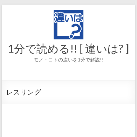
コ
ン
テ
ン
ツ
へ
ス
1分で読める!! [ 違いは? ]
キ
ッ
モノ・コトの違いを1分で解説!!
プ
レスリング