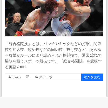
「総合格闘技」とは、パンチやキックなどの打撃、関節
技や抑込技、絞め技などの固め技、投げ技など、あらゆ
る攻撃がルールにより認められた格闘技で、通常1対1で
勝敗を競うスポーツ競技です。 「総合格闘技」を意味す
る英語 &#82
lowch
スポーツ
続きを読む