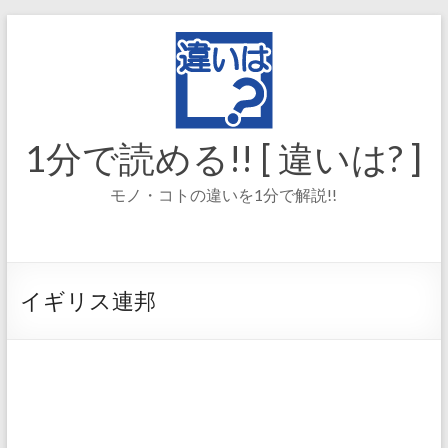
コ
ン
テ
ン
ツ
へ
ス
1分で読める!! [ 違いは? ]
キ
ッ
モノ・コトの違いを1分で解説!!
プ
イギリス連邦