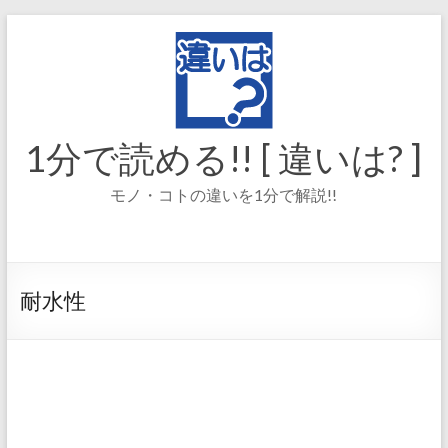
コ
ン
テ
ン
ツ
へ
ス
1分で読める!! [ 違いは? ]
キ
ッ
モノ・コトの違いを1分で解説!!
プ
耐水性