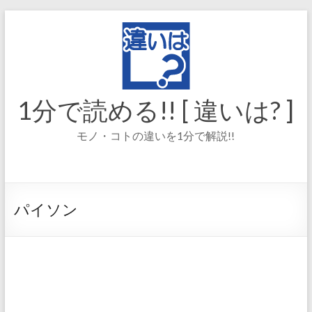
コ
ン
テ
ン
ツ
へ
ス
1分で読める!! [ 違いは? ]
キ
ッ
モノ・コトの違いを1分で解説!!
プ
パイソン